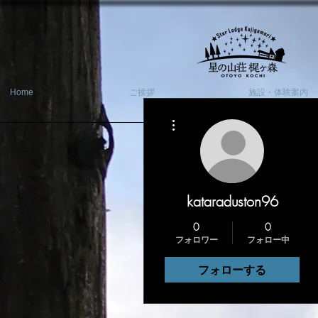
Home
ご挨拶
施設・体験案内
その他
kataraduston96
0
0
フォロワー
フォロー中
フォローする