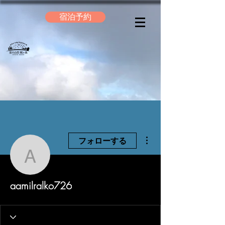
宿泊予約
その他
フォローする
aamilralko726
aamilralko726