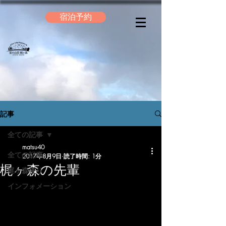
宿泊予約
記事
全ての記事
matsu40
全ての記事
2017年8月9日
読了時間: 1分
梶ヶ森の先輩
梶ヶ森便り
インフォメーション