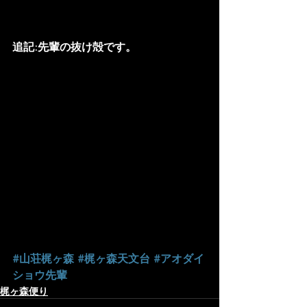
追記:先輩の抜け殻です。
#山荘梶ヶ森
#梶ヶ森天文台
#アオダイ
ショウ先輩
梶ヶ森便り