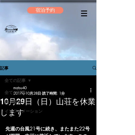
宿泊予約
記事
全ての記事
matsu40
全ての記事
2017年10月28日
読了時間: 1分
10月29日（日）山荘を休業
梶ヶ森便り
します
インフォメーション
先週の台風21号に続き、またまた22号